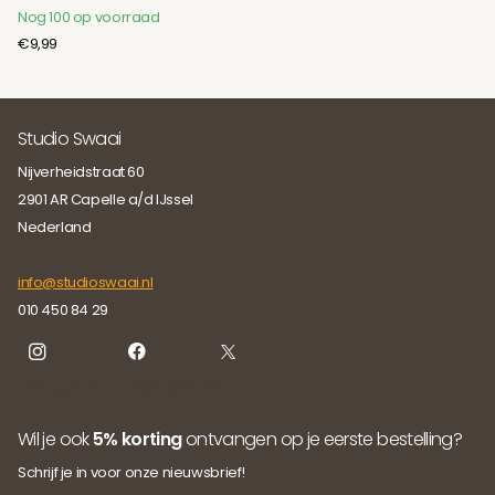
Nog 100 op voorraad
€9,99
Studio Swaai
Nijverheidstraat 60
2901 AR Capelle a/d IJssel
Nederland
info@studioswaai.nl
010 450 84 29
Instagram
facebook
X
Wil je ook
5% korting
ontvangen op je eerste bestelling?
Schrijf je in voor onze nieuwsbrief!