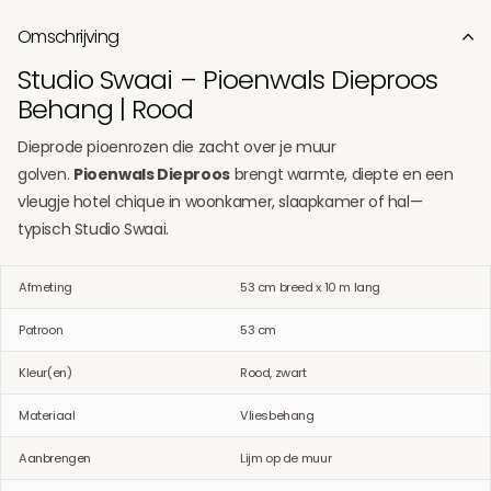
Omschrijving
Studio Swaai – Pioenwals Dieproos
Behang | Rood
Dieprode pioenrozen die zacht over je muur
golven.
Pioenwals Dieproos
brengt warmte, diepte en een
vleugje hotel chique in woonkamer, slaapkamer of hal—
typisch Studio Swaai.
Afmeting
53 cm breed x 10 m lang
Patroon
53 cm
Kleur(en)
Rood, zwart
Materiaal
Vliesbehang
Aanbrengen
Lijm op de muur