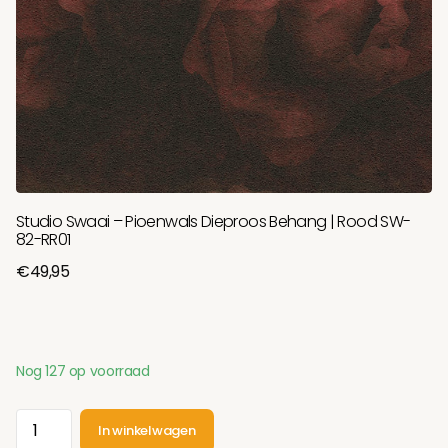
Studio Swaai – Pioenwals Dieproos Behang | Rood SW-
82-RR01
€49,95
Nog 127 op voorraad
In winkelwagen