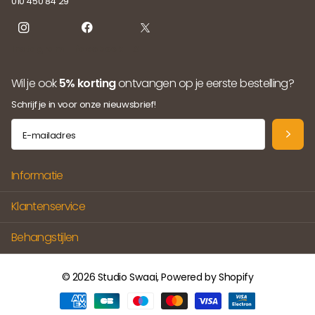
010 450 84 29
Instagram
facebook
X
Wil je ook
5% korting
ontvangen op je eerste bestelling?
Schrijf je in voor onze nieuwsbrief!
Informatie
Klantenservice
Behangstijlen
©
2026
Studio Swaai, Powered by Shopify