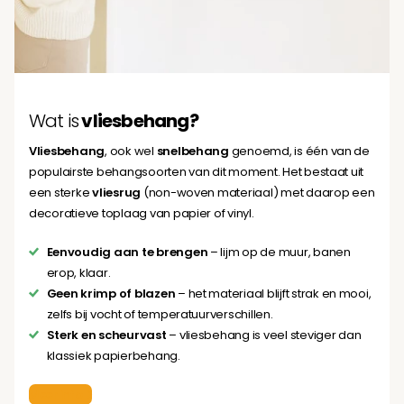
Wat is
vliesbehang?
Vliesbehang
, ook wel
snelbehang
genoemd, is één van de
populairste behangsoorten van dit moment. Het bestaat uit
een sterke
vliesrug
(non-woven materiaal) met daarop een
decoratieve toplaag van papier of vinyl.
Eenvoudig aan te brengen
– lijm op de muur, banen
erop, klaar.
Geen krimp of blazen
– het materiaal blijft strak en mooi,
zelfs bij vocht of temperatuurverschillen.
Sterk en scheurvast
– vliesbehang is veel steviger dan
klassiek papierbehang.
Meer info